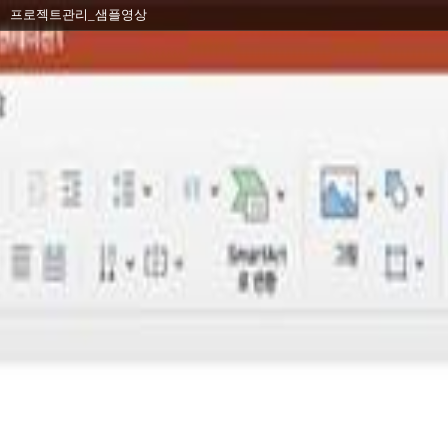
프로젝트관리_샘플영상